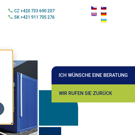
call
CZ +420 733 690 207
call
SK +421 911 705 276
ICH WÜNSCHE EINE BERATUNG
WIR RUFEN SIE ZURÜCK