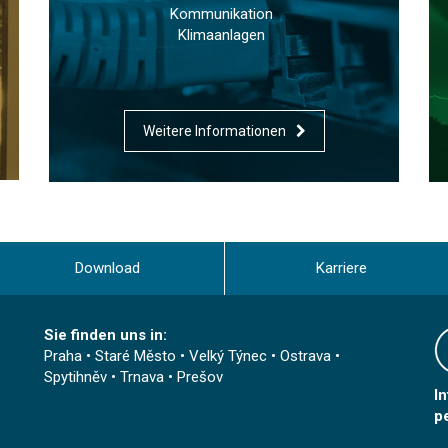
Kommunikation
Klimaanlagen
Weitere Informationen
Download
Karriere
Sie finden uns in:
Praha
•
Staré Město
•
Velký Týnec
•
Ostrava
•
Spytihněv
•
Trnava
•
Prešov
I
p