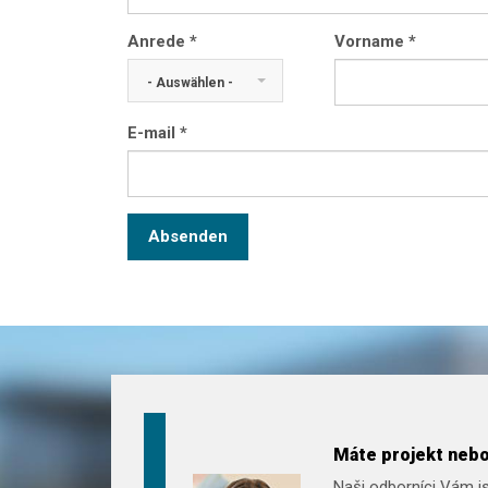
Anrede
*
Vorname
*
- Auswählen -
E-mail
*
Absenden
Máte projekt nebo
Naši odborníci Vám js