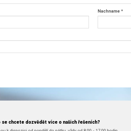
Nachname
*
 se chcete dozvědět více o našich řešeních?
ou k dispozici od pondělí do pátku, vždy od 8:00 - 17.00 hodin.