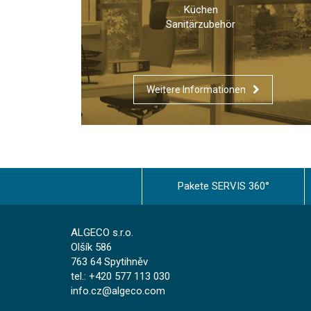
Küchen
Sanitärzubehör
Weitere Informationen
Pakete SERVIS 360°
ALGECO s.r.o.
Olšík 586
763 64 Spytihněv
tel.: +420 577 113 030
info.cz@algeco.com