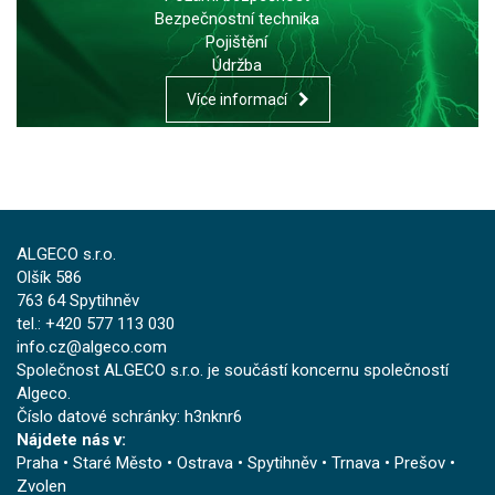
Bezpečnostní technika
Pojištění
Údržba
Více informací
ALGECO s.r.o.
Olšík 586
763 64 Spytihněv
tel.: +420 577 113 030
info.cz@algeco.com
Společnost ALGECO s.r.o. je součástí koncernu společností
Algeco.
Číslo datové schránky: h3nknr6
Nájdete nás v:
Praha
•
Staré Město
•
Ostrava
•
Spytihněv
•
Trnava
•
Prešov
•
Zvolen