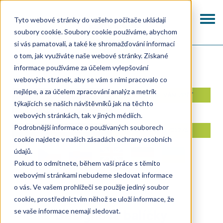
Přejít
k
Togg
Tyto webové stránky do vašeho počítače ukládají
hlavnímu
navi
soubory cookie. Soubory cookie používáme, abychom
obsahu
si vás pamatovali, a také ke shromažďování informací
Kontakt
o tom, jak využíváte naše webové stránky. Získané
informace používáme za účelem vylepšování
webových stránek, aby se vám s nimi pracovalo co
nejlépe, a za účelem zpracování analýz a metrik
MÁM ZÁJEM O
ZAVOLÁME VÁM ZPĚT
týkajících se našich návštěvníků jak na těchto
KONZULTACI
webových stránkách, tak v jiných médiích.
Podrobnější informace o používaných souborech
CZ +420733690207
SK +421911705276
cookie najdete v našich zásadách ochrany osobních
údajů.
Pokud to odmítnete, během vaší práce s těmito
webovými stránkami nebudeme sledovat informace
o vás. Ve vašem prohlížeči se použije jediný soubor
cookie, prostřednictvím něhož se uloží informace, že
se vaše informace nemají sledovat.
Designové balíčky