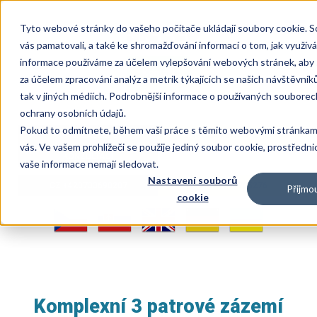
Přejít
k
Togg
Tyto webové stránky do vašeho počítače ukládají soubory cookie. 
hlavnímu
navi
vás pamatovali, a také ke shromažďování informací o tom, jak využí
obsahu
informace používáme za účelem vylepšování webových stránek, aby s
Kontakt
za účelem zpracování analýz a metrik týkajících se našich návštěvní
tak v jiných médiích. Podrobnější informace o používaných souborec
ochrany osobních údajů.
Pokud to odmítnete, během vaší práce s těmito webovými stránka
MÁM ZÁJEM O
ZAVOLÁME VÁM ZPĚT
vás. Ve vašem prohlížeči se použije jediný soubor cookie, prostředni
KONZULTACI
vaše informace nemají sledovat.
Nastavení souborů
CZ +420733690207
SK +421911705276
Přijmo
cookie
Komplexní 3 patrové zázemí