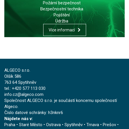
Požární bezpečnost
Bezpečnostní technika
Pojištění
Údržba
Více informací
ALGECO s.r.o.
Olšík 586
763 64 Spytihněv
tel.: +420 577 113 030
info.cz@algeco.com
Společnost ALGECO s.r.o. je součástí koncernu společností
Algeco.
Číslo datové schránky: h3nknr6
Nájdete nás v:
Praha
•
Staré Město
•
Ostrava
•
Spytihněv
•
Trnava
•
Prešov
•