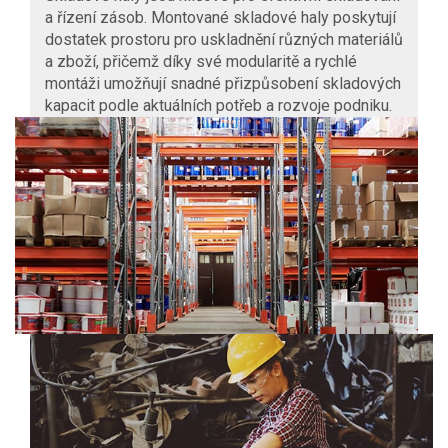
a řízení zásob. Montované skladové haly poskytují
dostatek prostoru pro uskladnění různých materiálů
a zboží, přičemž díky své modularitě a rychlé
montáži umožňují snadné přizpůsobení skladových
kapacit podle aktuálních potřeb a rozvoje podniku.