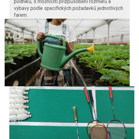
podniků, s možností přizpůsobení rozměrů a
výbavy podle specifických požadavků jednotlivých
farem.