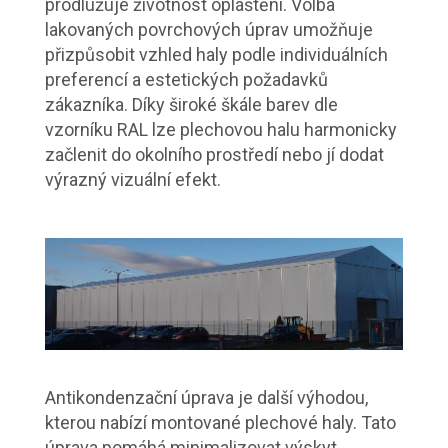
prodlužuje životnost opláštění. Volba
lakovaných povrchových úprav umožňuje
přizpůsobit vzhled haly podle individuálních
preferencí a estetických požadavků
zákazníka. Díky široké škále barev dle
vzorníku RAL lze plechovou halu harmonicky
začlenit do okolního prostředí nebo jí dodat
výrazný vizuální efekt.
Antikondenzační úprava je další výhodou,
kterou nabízí montované plechové haly. Tato
úprava pomáhá minimalizovat výskyt