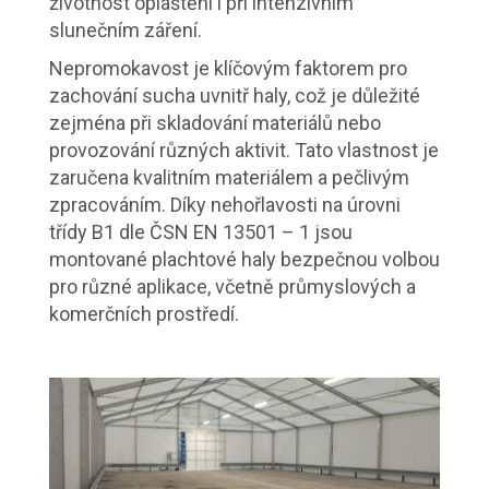
životnost opláštění i při intenzivním
slunečním záření.
Nepromokavost je klíčovým faktorem pro
zachování sucha uvnitř haly, což je důležité
zejména při skladování materiálů nebo
provozování různých aktivit. Tato vlastnost je
zaručena kvalitním materiálem a pečlivým
zpracováním. Díky nehořlavosti na úrovni
třídy B1 dle ČSN EN 13501 – 1 jsou
montované
plachtové haly
bezpečnou volbou
pro různé aplikace, včetně průmyslových a
komerčních prostředí.