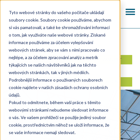
Přejít
k
Togg
Tyto webové stránky do vašeho počítače ukládají
hlavnímu
navi
soubory cookie. Soubory cookie používáme, abychom
obsahu
si vás pamatovali, a také ke shromažďování informací
Kontakt
o tom, jak využíváte naše webové stránky. Získané
informace používáme za účelem vylepšování
webových stránek, aby se vám s nimi pracovalo co
nejlépe, a za účelem zpracování analýz a metrik
MÁM ZÁJEM O
ZAVOLÁME VÁM ZPĚT
týkajících se našich návštěvníků jak na těchto
KONZULTACI
webových stránkách, tak v jiných médiích.
Podrobnější informace o používaných souborech
CZ +420733690207
SK +421911705276
cookie najdete v našich zásadách ochrany osobních
údajů.
Pokud to odmítnete, během vaší práce s těmito
webovými stránkami nebudeme sledovat informace
o vás. Ve vašem prohlížeči se použije jediný soubor
cookie, prostřednictvím něhož se uloží informace, že
se vaše informace nemají sledovat.