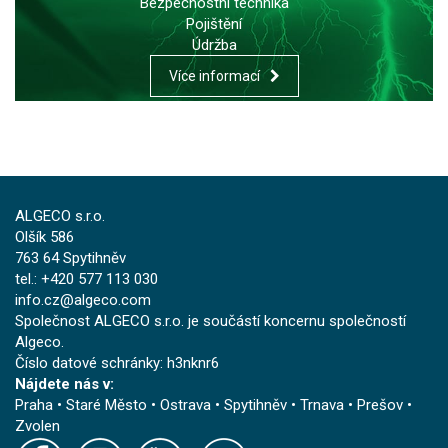
Bezpečnostní technika
Pojištění
Údržba
Více informací
ALGECO s.r.o.
Olšík 586
763 64 Spytihněv
tel.: +420 577 113 030
info.cz@algeco.com
Společnost ALGECO s.r.o. je součástí koncernu společností
Algeco.
Číslo datové schránky: h3nknr6
Nájdete nás v:
Praha
•
Staré Město
•
Ostrava
•
Spytihněv
•
Trnava
•
Prešov
•
Zvolen