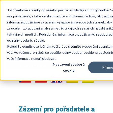
Přejít
k
Togg
Tyto webové stránky do vašeho počítače ukládají soubory cookie. 
hlavnímu
navi
vás pamatovali, a také ke shromažďování informací o tom, jak využí
obsahu
informace používáme za účelem vylepšování webových stránek, aby s
Kontakt
za účelem zpracování analýz a metrik týkajících se našich návštěvní
tak v jiných médiích. Podrobnější informace o používaných souborec
ochrany osobních údajů.
Pokud to odmítnete, během vaší práce s těmito webovými stránka
MÁM ZÁJEM O
ZAVOLÁME VÁM ZPĚT
vás. Ve vašem prohlížeči se použije jediný soubor cookie, prostředni
KONZULTACI
vaše informace nemají sledovat.
Nastavení souborů
CZ +420733690207
SK +421911705276
Přijmo
cookie
Zázemí pro pořadatele a