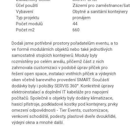
Účel použití
Zázemí pro zaměstnance/šat
Vybavení
Obytné a sanitární kontejnery
Typ projektu
pronájem
Počet modulů
44
Počet m2
660
Dodali jsme potřebné prostory pořadatelům eventu, a to
ve formě modulárních objektů nebo také jednotlivých
samostatně stojících kontejnerů. Moduly byly
rozmístěny po celém areálu, přičemž část z nich
zahrnovala customizaci v podobě úprav příček pro
řešení open space, instalaci vnitřních příček a výdejních
oken včetně barevného provedení SMART. Součástí
dodávky byly i položky SERVIS 360°. Konkrétně úpravy
elektroinstalací a doplnění IT kabeláže pro napojení
počítačů. Společně s objekty byly dodány klimatizace,
hasicí přístroje, podkladové kostky pod kontejnery, prvky
omezení odpovědnosti - Tier Events, customizace,
venkovní schodiště, podesty, plastové dveře dvoukřídlé,
výdejní okna a mnohé další.