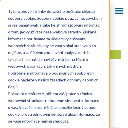
Skip
to
Togg
Tyto webové stránky do vašeho počítače ukládají
main
navi
soubory cookie. Soubory cookie používáme, abychom
content
si vás pamatovali, a také ke shromažďování informací
Kontakt
o tom, jak využíváte naše webové stránky. Získané
informace používáme za účelem vylepšování
webových stránek, aby se vám s nimi pracovalo co
nejlépe, a za účelem zpracování analýz a metrik
I AM INTERESTED IN A
WE'LL CALL YOU BACK
týkajících se našich návštěvníků jak na těchto
CONSULTATION
webových stránkách, tak v jiných médiích.
Podrobnější informace o používaných souborech
cookie najdete v našich zásadách ochrany osobních
údajů.
Pokud to odmítnete, během vaší práce s těmito
webovými stránkami nebudeme sledovat informace
o vás. Ve vašem prohlížeči se použije jediný soubor
STORAGE
cookie, prostřednictvím něhož se uloží informace, že
se vaše informace nemají sledovat.