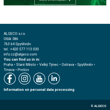
ALGECO s.r.o.
Olšík 586
763 64 Spytihněv
tel.: +420 577 113 030
info.cz@algeco.com
You can find us in in:
Praha
•
Staré Město
•
Velký Týnec
•
Ostrava
•
Spytihněv
•
Trnava
•
Prešov
Information on personal data processing
©
ALGECO